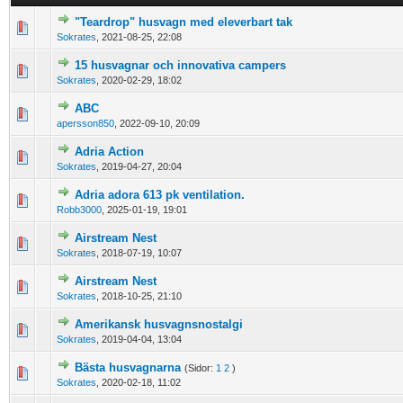
"Teardrop" husvagn med eleverbart tak
0 Vote(s) - 0 out of 5 in Average
1
2
3
4
5
Sokrates
,
2021-08-25, 22:08
15 husvagnar och innovativa campers
0 Vote(s) - 0 out of 5 in Average
1
2
3
4
5
Sokrates
,
2020-02-29, 18:02
ABC
0 Vote(s) - 0 out of 5 in Average
1
2
3
4
5
apersson850
,
2022-09-10, 20:09
Adria Action
0 Vote(s) - 0 out of 5 in Average
1
2
3
4
5
Sokrates
,
2019-04-27, 20:04
Adria adora 613 pk ventilation.
0 Vote(s) - 0 out of 5 in Average
1
2
3
4
5
Robb3000
,
2025-01-19, 19:01
Airstream Nest
0 Vote(s) - 0 out of 5 in Average
1
2
3
4
5
Sokrates
,
2018-07-19, 10:07
Airstream Nest
0 Vote(s) - 0 out of 5 in Average
1
2
3
4
5
Sokrates
,
2018-10-25, 21:10
Amerikansk husvagnsnostalgi
0 Vote(s) - 0 out of 5 in Average
1
2
3
4
5
Sokrates
,
2019-04-04, 13:04
Bästa husvagnarna
(Sidor:
1
2
)
0 Vote(s) - 0 out of 5 in Average
1
2
3
4
5
Sokrates
,
2020-02-18, 11:02