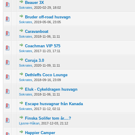
Beauer 3X
0 Vote(s) - 0 out of 5 in Average
1
2
3
4
5
Sokrates
,
2020-02-29, 18:02
Bruder off-road husvagn
0 Vote(s) - 0 out of 5 in Average
1
2
3
4
5
Sokrates
,
2019-05-06, 23:05
Caravanboat
0 Vote(s) - 0 out of 5 in Average
1
2
3
4
5
Sokrates
,
2018-11-06, 11:11
Coachman VIP 575
0 Vote(s) - 0 out of 5 in Average
1
2
3
4
5
Sokrates
,
2017-11-23, 17:11
Coruja 3.0
0 Vote(s) - 0 out of 5 in Average
1
2
3
4
5
Sokrates
,
2020-11-09, 11:11
Dethleffs Coco Lounge
0 Vote(s) - 0 out of 5 in Average
1
2
3
4
5
Sokrates
,
2018-09-16, 23:09
Eluk - Cykeldragen husvagn
0 Vote(s) - 0 out of 5 in Average
1
2
3
4
5
Sokrates
,
2018-11-06, 11:11
Escape husvagnar från Kanada
0 Vote(s) - 0 out of 5 in Average
1
2
3
4
5
Sokrates
,
2017-11-12, 02:11
Finska Solifer tom år....?
0 Vote(s) - 0 out of 5 in Average
1
2
3
4
5
Ljusne-Håkan
,
2017-12-03, 21:12
Happier Camper
0 Vote(s) - 0 out of 5 in Average
1
2
3
4
5