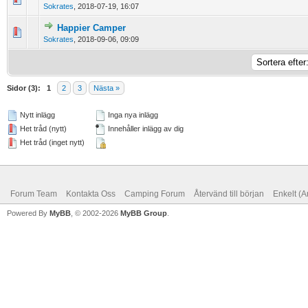
Sokrates
,
2018-07-19, 16:07
Happier Camper
0 Vote(s) - 0 out of 5 in Average
1
2
3
4
5
Sokrates
,
2018-09-06, 09:09
Sidor (3):
1
2
3
Nästa »
Nytt inlägg
Inga nya inlägg
Het tråd (nytt)
Innehåller inlägg av dig
Het tråd (inget nytt)
Forum Team
Kontakta Oss
Camping Forum
Återvänd till början
Enkelt (A
Powered By
MyBB
, © 2002-2026
MyBB Group
.