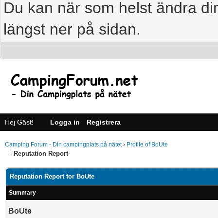
Du kan när som helst ändra din
längst ner på sidan.
Hej Gäst!
Logga in
Registrera
Camping Forum - Din campingplats på nätet
›
Profile of BoUte
Reputation Report
Reputation Report for BoUte
Summary
BoUte