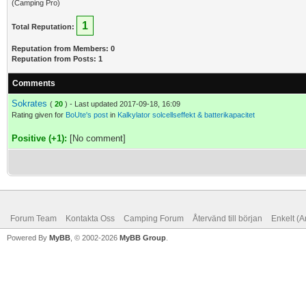
(Camping Pro)
1
Total Reputation:
Reputation from Members: 0
Reputation from Posts: 1
Comments
Sokrates
(
20
) - Last updated 2017-09-18, 16:09
Rating given for
BoUte's post
in
Kalkylator solcellseffekt & batterikapacitet
Positive (+1):
[No comment]
Forum Team
Kontakta Oss
Camping Forum
Återvänd till början
Enkelt (A
Powered By
MyBB
, © 2002-2026
MyBB Group
.