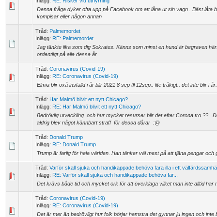
Inlägg:
RE: Risker vid uthyrning
Denna fråga dyker ofta upp på Facebook om att låna ut sin vagn . Bäst låta bl
kompisar eller någon annan
Tråd:
Palmemordet
Inlägg:
RE: Palmemordet
Jag tänkte lika som dig Sokrates. Känns som minst en hund är begraven här. I
ordentligt på alla dessa år
Tråd:
Coronavirus (Covid-19)
Inlägg:
RE: Coronavirus (Covid-19)
Elmia blir oxå inställd i år blir 2021 8 sep tll 12sep.. lite tråkigt.. det inte blir i år.
Tråd:
Har Malmö blivit ett nytt Chicago?
Inlägg:
RE: Har Malmö blivit ett nytt Chicago?
Bedrövlig utveckling och hur mycket resurser blir det efter Corona tro ?? Det
aldrig blev något kännbart straff för dessa dårar :@
Tråd:
Donald Trump
Inlägg:
RE: Donald Trump
Trump är farlig för hela världen. Han tänker väl mest på att tjäna pengar och
Tråd:
Varför skall sjuka och handikappade behöva fara illa i ett välfärdssamhä
Inlägg:
RE: Varför skall sjuka och handikappade behöva far...
Det krävs både tid och mycket ork för att överklaga vilket man inte alltid har 
Tråd:
Coronavirus (Covid-19)
Inlägg:
RE: Coronavirus (Covid-19)
Det är mer än bedrövligt hur folk börjar hamstra det gynnar ju ingen och inte bl