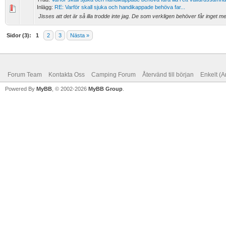
Inlägg:
RE: Varför skall sjuka och handikappade behöva far...
Jisses att det är så illa trodde inte jag. De som verkligen behöver får inget men 
Sidor (3):
1
2
3
Nästa »
Forum Team
Kontakta Oss
Camping Forum
Återvänd till början
Enkelt (A
Powered By
MyBB
, © 2002-2026
MyBB Group
.