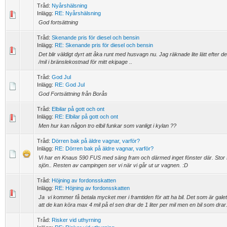
Tråd:
Nyårshälsning
Inlägg:
RE: Nyårshälsning
God fortsättning
Tråd:
Skenande pris för diesel och bensin
Inlägg:
RE: Skenande pris för diesel och bensin
Det blir väldigt dyrt att åka runt med husvagn nu. Jag räknade lite lätt efter 
/mil i bränslekostnad för mitt ekipage ..
Tråd:
God Jul
Inlägg:
RE: God Jul
God Fortsättning från Borås
Tråd:
Elbilar på gott och ont
Inlägg:
RE: Elbilar på gott och ont
Men hur kan någon tro elbil funkar som vanligt i kylan ??
Tråd:
Dörren bak på äldre vagnar, varför?
Inlägg:
RE: Dörren bak på äldre vagnar, varför?
Vi har en Knaus 590 FUS med säng fram och därmed inget fönster där. Stor sit
sjön.. Resten av campingen ser vi när vi går ut ur vagnen. :D
Tråd:
Höjning av fordonsskatten
Inlägg:
RE: Höjning av fordonsskatten
Ja vi kommer få betala mycket mer i framtiden för att ha bil. Det som är galet ä
att de kan köra max 4 mil på el sen drar de 1 liter per mil men en bil som drar.
Tråd:
Risker vid uthyrning