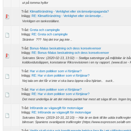
ut på tomma hyllor
Tråd:
Klimatförändring - Verklighet eller skrämselpropaganda?
Inlägg:
RE: Klimatförändring - Verklighet eller skrämselpr...
Verkligen en tankeställare.
Tråd:
Greta och campingliv
Inlägg:
RE: Greta och campingliv
Skänker ??? Nej det tror jag inte ..
Tråd:
Bonus-Malus beskattning och dess konsekvenser
Inlägg:
RE: Bonus-Malus beskattning och dess konsekvenser
Sokrates Skrev: (2020-02-13, 13:02) -- Statliga satsningar på miljöbilar är båd
koldioxidutsläppen, konstaterar Riksrevisionen i en ny rapport. (www.di.se - R
Tråd:
Har vi dom politiker som vi förtjänar?
Inlägg:
RE: Har vi dom politiker som vi förtjänar?
Nej tala om det får vi inte vi ska bara öppna våra hjärtan.. suck..
Tråd:
Har vi dom politiker som vi förtjänar?
Inlägg:
RE: Har vi dom politiker som vi förtjänar?
Det mest underliga är att det minsta partiet har mest att säga till om. Ingen br
Tråd:
Införande av vägavgift för motorvägar
Inlägg:
RE: Införande av vägavgift för motorvägar
Sokrates Skrev: (2019-10-10, 22:10) -- Här är en länk till lite udda trafikregl
bilresan: Spaniens ovanligaste trafikregler (https://www.expressen.se/allt-om-
Tråd:
Varför skall sjuka och handikappade behöva fara illa i ett välfärdssamhä