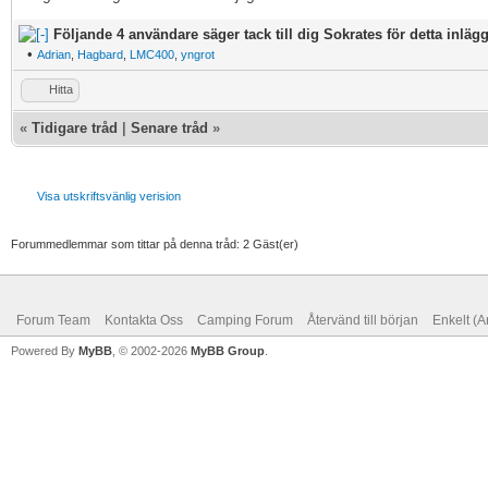
Följande 4 användare säger tack till dig Sokrates för detta inlägg
•
Adrian
,
Hagbard
,
LMC400
,
yngrot
Hitta
«
Tidigare tråd
|
Senare tråd
»
Visa utskriftsvänlig verision
Forummedlemmar som tittar på denna tråd: 2 Gäst(er)
Forum Team
Kontakta Oss
Camping Forum
Återvänd till början
Enkelt (A
Powered By
MyBB
, © 2002-2026
MyBB Group
.