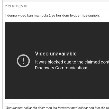
2021-08-25, 22:08
I denna video kan man också se hur dom bygger husvagnen:
”Jag kanske ogillar din åsikt men jag försvarar med näbbar och klor din rätt