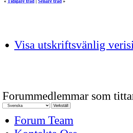
«
Tidigare tråd
|
Senare tråd
»
Visa utskriftsvänlig veris
Forummedlemmar som tittar 
Forum Team