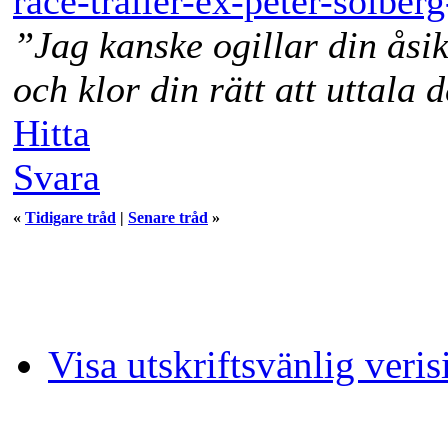
race-trailer-ex-peter-solber
”Jag kanske ogillar din åsi
och klor din rätt att uttala 
Hitta
Svara
«
Tidigare tråd
|
Senare tråd
»
Visa utskriftsvänlig veris