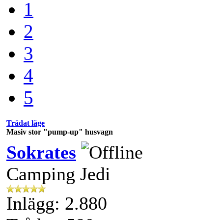
1
2
3
4
5
Trådat läge
Masiv stor "pump-up" husvagn
Sokrates
Camping Jedi
Inlägg: 2.880