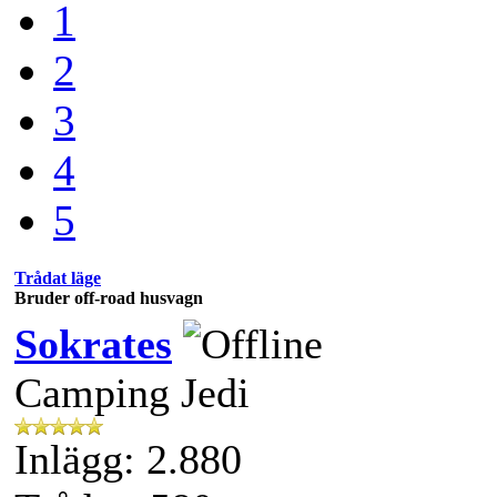
1
2
3
4
5
Trådat läge
Bruder off-road husvagn
Sokrates
Camping Jedi
Inlägg: 2.880