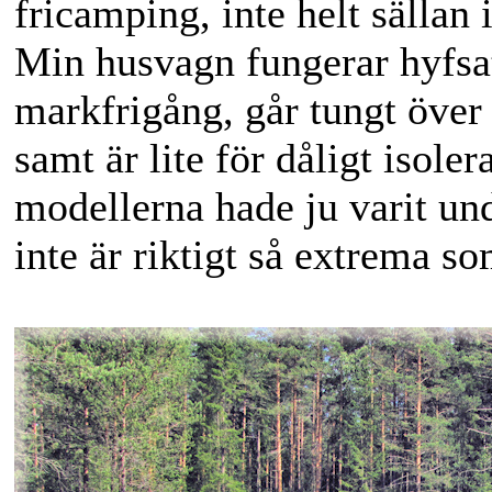
fricamping, inte helt sällan
Min husvagn fungerar hyfsat
markfrigång, går tungt öve
samt är lite för dåligt isole
modellerna hade ju varit un
inte är riktigt så extrema s