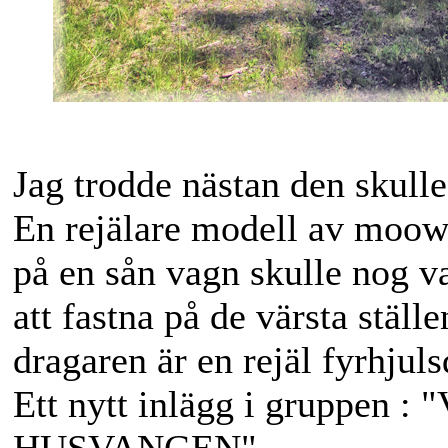
Jag trodde nästan den skulle
En rejälare modell av moower
på en sån vagn skulle nog v
att fastna på de värsta stäl
dragaren är en rejäl fyrhjul
Ett nytt inlägg i gruppe
HUSVANGEN".