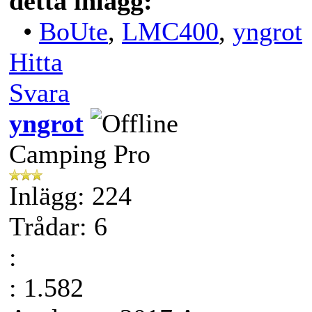
detta inlägg:
•
BoUte
,
LMC400
,
yngrot
Hitta
Svara
yngrot
Camping Pro
Inlägg: 224
Trådar: 6
:
: 1.582