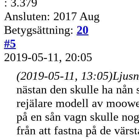
: 3.379
Ansluten: 2017 Aug
Betygsättning:
20
#5
2019-05-11, 20:05
(2019-05-11, 13:05)
Ljus
nästan den skulle ha nån 
rejälare modell av moower 
på en sån vagn skulle no
från att fastna på de värs