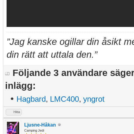
”Jag kanske ogillar din åsikt 
din rätt att uttala den.”
Följande 3 användare säger t
inlägg:
•
Hagbard
,
LMC400
,
yngrot
Hitta
Ljusne-Håkan
Camping Jedi