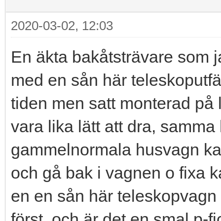
2020-03-02, 12:03
En äkta bakåtsträvare som jag
med en sån här teleskoputfä
tiden men satt monterad på 
vara lika lätt att dra, samm
gammelnormala husvagn kan 
och gå bak i vagnen o fixa ka
en en sån här teleskopvagn
först, och är det en smal p-f