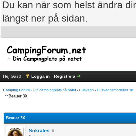
Du kan när som helst ändra din
längst ner på sidan.
Hej Gäst!
Logga in
Registrera
Camping Forum - Din campingplats på nätet
›
Husvagn
›
Husvagnsmodeller
Beauer 3X
age
Beauer 3X
Sokrates