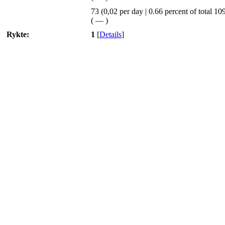
73 (0,02 per day | 0.66 percent of total 10
(
—
)
Rykte:
1
[
Details
]