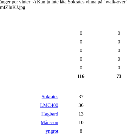
nger per vinter :-) Kan ju inte låta Sokrates vinna på "walk-over"
om/mfZIuKJ.jpg
0
0
0
0
0
0
0
0
0
0
116
73
Sokrates
37
LMC400
36
Hagbard
13
Månsson
10
yngrot
8