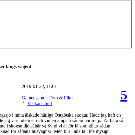
er längs vägen!
2019-01-22, 11:01
5
Gemensamt
»
Foto & Film
Veckans bild
ogssjö i mina älskade härliga Östgötska skogar. Hade jag haft en
de jag varit ute mer och vintercampat i sådan här miljö. Är bara så
te i skogsmiljö såhär :-) Synd vi är för få som gillar sådan
knad för sådana husvagnar! Men blir i alla fall lite mysigt