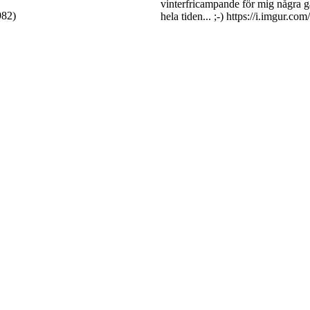
vinterfricampande för mig några gå
982)
hela tiden... ;-) https://i.imgur.c