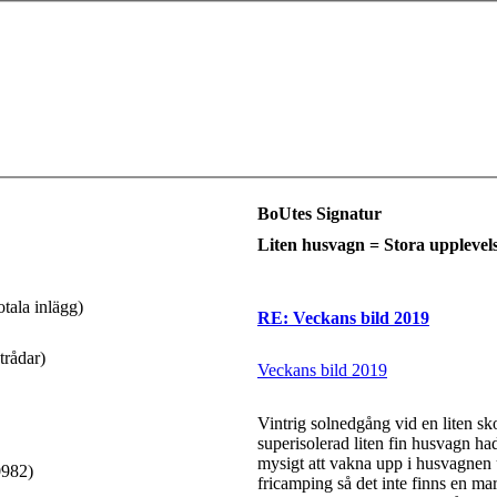
BoUtes Signatur
Liten husvagn = Stora upplevels
otala inlägg)
RE: Veckans bild 2019
trådar)
Veckans bild 2019
Vintrig solnedgång vid en liten sk
superisolerad liten fin husvagn ha
mysigt att vakna upp i husvagnen u
0982)
fricamping så det inte finns en mar