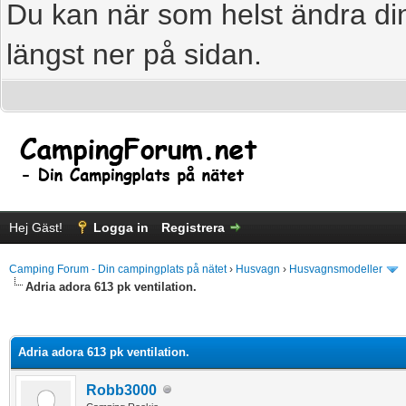
Du kan när som helst ändra din
längst ner på sidan.
Hej Gäst!
Logga in
Registrera
Camping Forum - Din campingplats på nätet
›
Husvagn
›
Husvagnsmodeller
Adria adora 613 pk ventilation.
age
Adria adora 613 pk ventilation.
Robb3000